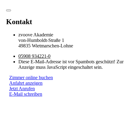
Kontakt
Eingabehilfen öffnen
zvoove Akademie
von-Humboldt-Straße 1
49835 Wietmarschen-Lohne
Farben umkehren
05908 934221-0
Diese E-Mail-Adresse ist vor Spambots geschützt! Zur
Monochrom
Anzeige muss JavaScript eingeschaltet sein.
Dunkler Kontrast
Zimmer online buchen
Anfahrt anzeigen
Heller Kontrast
Jetzt Anrufen
E-Mail schreiben
Niedrige Sättigung
Hohe Sättigung
Links hervorheben
Überschriften hervorheben
Bildschirmleser